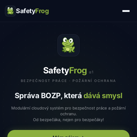
Safety
Frog
Safety
Frog
α1
BEZPEČNOST PRÁCE · POŽÁRNÍ OCHRANA
Správa BOZP, která
dává smysl
Modulární cloudový systém pro bezpečnost práce a požární
ochranu.
Od bezpečáka, nejen pro bezpečáky!