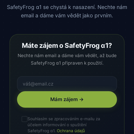
SafetyFrog α1 se chystá k nasazení. Nechte nám
email a dáme vám vědět jako prvním.
Máte zájem o SafetyFrog α1?
Nechte nám email a dáme vám vědět, až bude
SafetyFrog α1 připraven k použití.
Mám zájem →
Souhlasím se zpracováním e-mailu za
účelem informování o spuštění
SafetyFrog α1.
Ochrana údajů