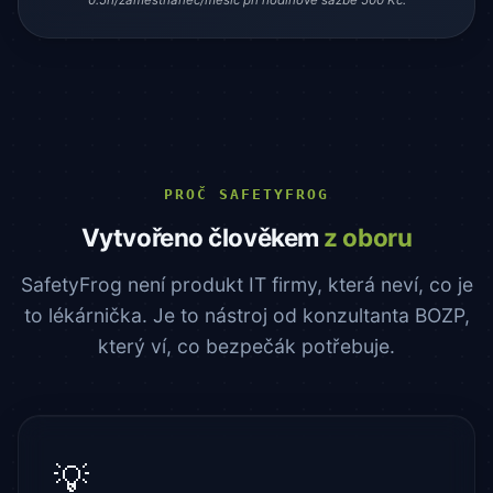
0.5h/zaměstnanec/měsíc při hodinové sazbě 500 Kč.
PROČ SAFETYFROG
Vytvořeno člověkem
z oboru
SafetyFrog není produkt IT firmy, která neví, co je
to lékárnička. Je to nástroj od konzultanta BOZP,
který ví, co bezpečák potřebuje.
💡