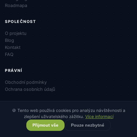
Roadmapa
SPOLEČNOST
O projektu
Blog
Kontakt
FAQ
PRÁVNÍ
Obchodní podmínky
Ochrana osobních údajů
🍪 Tento web používá cookies pro analýzu návštěvnosti a
zlepšení uživatelského zážitku.
Více informací
© 2026 Ing. Vít Hofman · IČ: 020 65 681
v2.4.1
Přijmout vše
Pouze nezbytné