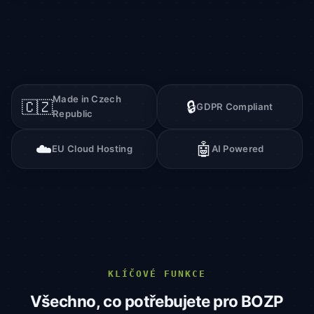
Made in Czech
🇨🇿
🔒
GDPR Compliant
Republic
☁️
🤖
EU Cloud Hosting
AI Powered
KLÍČOVÉ FUNKCE
Všechno, co potřebujete pro BOZP