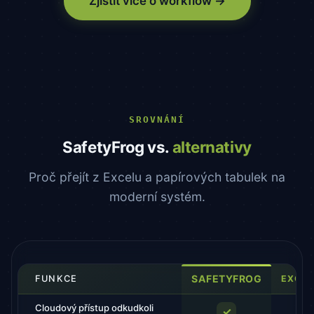
Zjistit více o workflow →
SROVNÁNÍ
SafetyFrog vs.
alternativy
Proč přejít z Excelu a papírových tabulek na
moderní systém.
SAFETYFROG
FUNKCE
EXCEL
Cloudový přístup odkudkoli
✓