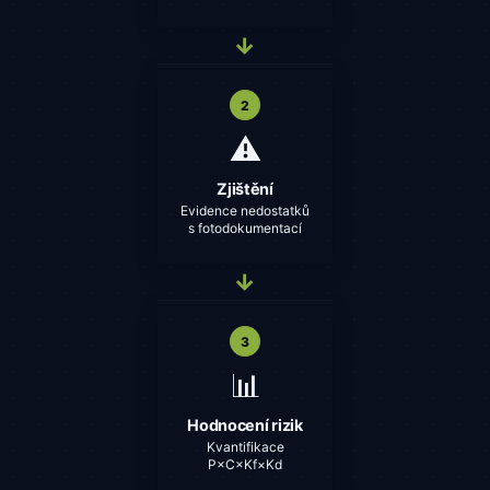
→
2
⚠️
Zjištění
Evidence nedostatků
s fotodokumentací
→
3
📊
Hodnocení rizik
Kvantifikace
P×C×Kf×Kd