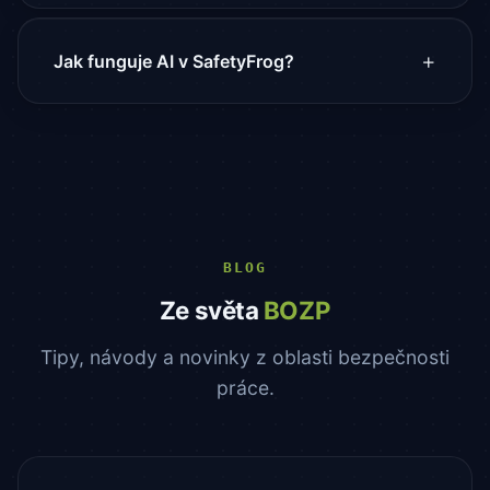
Ano! SafetyFrog je navržený jako multi-tenant
systém. Jako externí OZO můžete spravovat
Jak funguje AI v SafetyFrog?
desítky zákazníků a přepínat mezi nimi jedním
klikem.
AI asistent pomáhá s generováním textů zjištění,
analýzou fotografií z kontrol a návrhy nápravných
opatření. Vždy máte plnou kontrolu — AI je
pomocník, ne rozhodovatel. Data se nepoužívají k
trénování modelů.
BLOG
Ze světa
BOZP
Tipy, návody a novinky z oblasti bezpečnosti
práce.