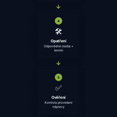
→
4
🛠️
Opatření
Odpovědná osoba +
termín
→
5
✅
Ověření
Kontrola provedení
nápravy