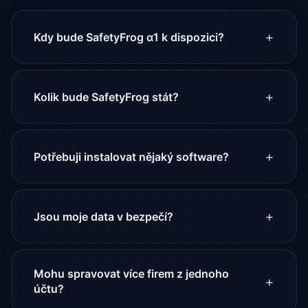
Kdy bude SafetyFrog α1 k dispozici?
SafetyFrog α1 je aktuálně ve fázi intenzivního
vývoje. Plánované spuštění pro první uživatele je v
Kolik bude SafetyFrog stát?
Q2 2026. Nechte nám email a dáme vám vědět jako
prvním.
Plánujeme cenový model od 990 Kč/měsíc pro malé
firmy. Early adopters z waitlistu dostanou speciální
Potřebuji instalovat nějaký software?
zvýhodněnou cenu. Podrobnosti na naší
stránce
ceníku
.
Ne! SafetyFrog je 100% cloudový — stačí webový
prohlížeč. Funguje na počítači, tabletu i mobilu.
Jsou moje data v bezpečí?
Žádná instalace, žádné aktualizace, žádná údržba.
Ano. Data jsou uložena na serverech v EU, přenos
je šifrovaný (TLS 1.3), přístup řízený pomocí RBAC
Mohu spravovat více firem z jednoho
oprávnění. Dodržujeme GDPR včetně maskování
účtu?
citlivých údajů.